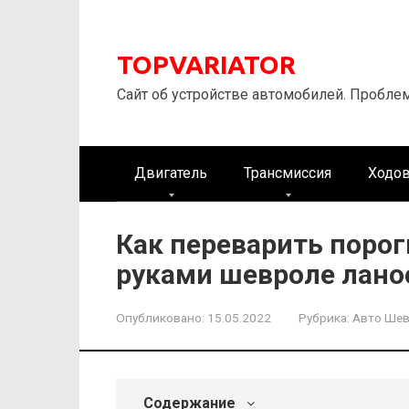
Перейти
к
контенту
TOPVARIATOR
Сайт об устройстве автомобилей. Пробле
Двигатель
Трансмиссия
Ходов
Как переварить порог
руками шевроле лано
Опубликовано:
15.05.2022
Рубрика:
Авто Ше
Содержание