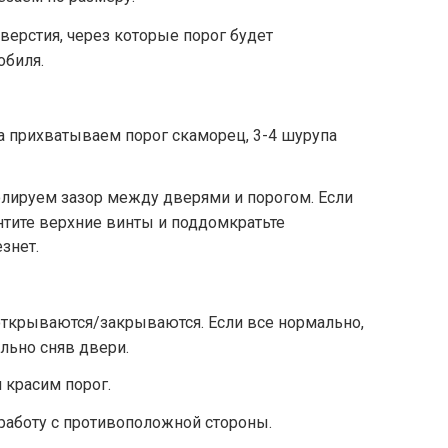
верстия, через которые порог будет
обиля.
ла прихватываем порог скаморец, 3-4 шурупа
олируем зазор между дверями и порогом. Если
тите верхние винты и поддомкратьте
знет.
открываются/закрываются. Если все нормально,
льно сняв двери.
 красим порог.
аботу с противоположной стороны.