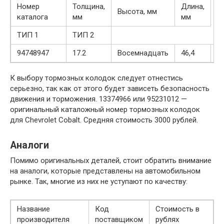
Номер
Толщина,
Длина,
Высота, мм
каталога
мм
мм
ТИП 1
ТИП 2
94748947
17.2
Восемнадцать
46,4
15
К выбору тормозных колодок следует отнестись
серьезно, так как от этого будет зависеть безопасность
движения и торможения. 13374966 или 95231012 —
оригинальный каталожный номер тормозных колодок
для Chevrolet Cobalt. Средняя стоимость 3000 рублей.
Аналоги
Помимо оригинальных деталей, стоит обратить внимание
на аналоги, которые представлены на автомобильном
рынке. Так, многие из них не уступают по качеству:
Название
Код
Стоимость в
производителя
поставщиком
рублях