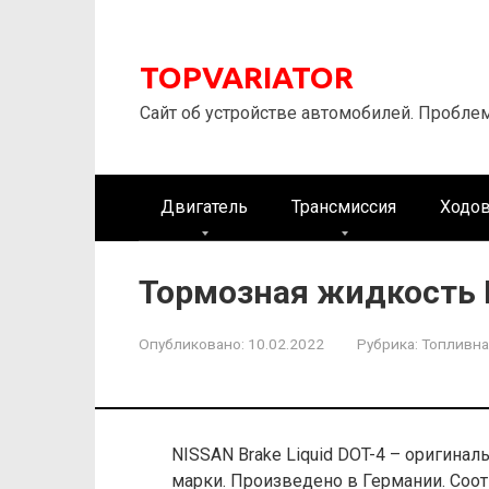
Перейти
к
контенту
TOPVARIATOR
Сайт об устройстве автомобилей. Пробле
Двигатель
Трансмиссия
Ходов
Тормозная жидкость 
Опубликовано:
10.02.2022
Рубрика:
Топливна
NISSAN Brake Liquid DOT-4 – оригина
марки. Произведено в Германии. Соо