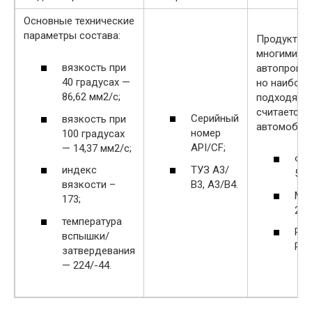
Основные технические
параметры состава:
Продукт о
многими
вязкость при
автопроизв
40 градусах —
но наиболе
86,62 мм2/с;
подходящи
считается 
Серийный
вязкость при
автомобиле
номер
100 градусах
API/CF;
— 14,37 мм2/с;
Фо
ТУЗ А3/
индекс
502
В3, А3/В4.
вязкости –
МБ
173;
229
температура
Ре
вспышки/
РН0
затвердевания
— 224/-44.