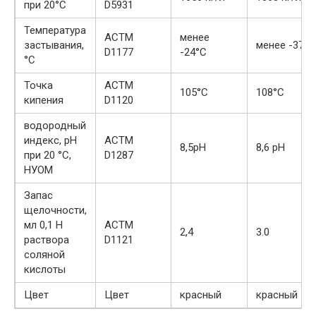
при 20°С
D5931
Температура
АСТМ
менее
застывания,
менее -37°С
D1177
-24°C
°С
Точка
АСТМ
105°С
108°С
кипения
D1120
водородный
индекс, рН
АСТМ
8,5рН
8,6 рН
при 20 °С,
D1287
НУОМ
Запас
щелочности,
мл 0,1 Н
АСТМ
2,4
3.0
раствора
D1121
соляной
кислоты
Цвет
Цвет
красный
красный