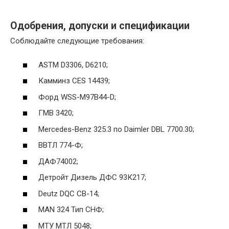
Одобрения, допуски и спецификации
Соблюдайте следующие требования:
ASTM D3306, D6210;
Камминз CES 14439;
Форд WSS-M97B44-D;
ГМВ 3420;
Mercedes-Benz 325.3 по Daimler DBL 7700.30;
ВВТЛ 774-Ф;
ДАФ74002;
Детройт Дизель ДФС 93К217;
Deutz DQC CB-14;
MAN 324 Тип СНФ;
МТУ МТЛ 5048;