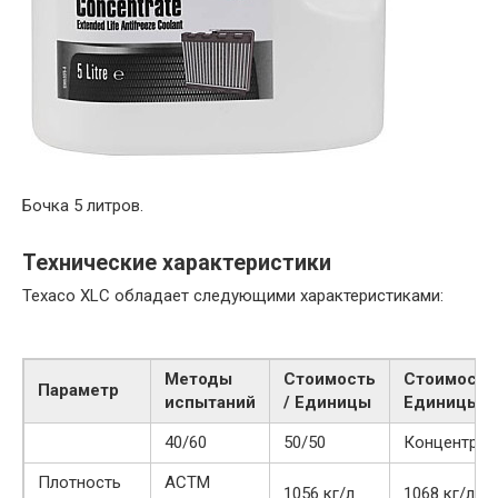
Бочка 5 литров.
Технические характеристики
Texaco XLC обладает следующими характеристиками:
Методы
Стоимость
Стоимость 
Параметр
испытаний
/ Единицы
Единицы
40/60
50/50
Концентрир
Плотность
АСТМ
1056 кг/л
1068 кг/л