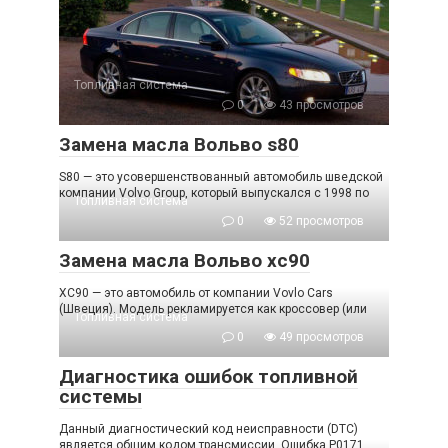
Топливная система
0
43 просмотров
Замена масла Вольво s80
S80 — это усовершенствованный автомобиль шведской
компании Volvo Group, который выпускался с 1998 по
Топливная система
0
52 просмотров
Замена масла Вольво хс90
XC90 — это автомобиль от компании Vovlo Cars
(Швеция). Модель рекламируется как кроссовер (или
Топливная система
0
49 просмотров
Диагностика ошибок топливной
системы
Данный диагностический код неисправности (DTC)
является общим кодом трансмиссии. Ошибка P0171