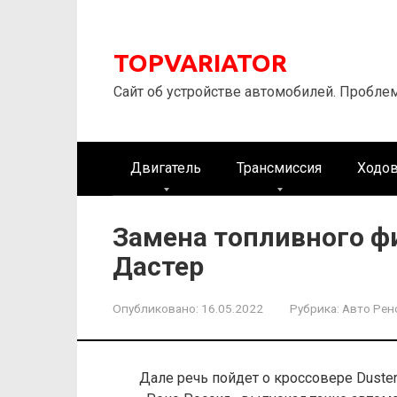
Перейти
к
контенту
TOPVARIATOR
Сайт об устройстве автомобилей. Пробле
Двигатель
Трансмиссия
Ходов
Замена топливного фи
Дастер
Опубликовано:
16.05.2022
Рубрика:
Авто Рен
Дале речь пойдет о кроссовере Duste