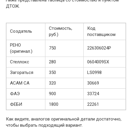
Ниже представлена ​​таблица со стоимостью и пунктом
ДТОЖ.
Стоимость,
Код
Создатель
руб.)
поставщиком
РЕНО
750
226306024Р
(оригинал.)
Стеллокс
280
0604009SX
Загораться
350
LS0998
АСАМ СА
320
30669
ФАЭ
900
33724
ФЕБИ
1800
22261
Как видите, аналогов оригинальной детали достаточно,
чтобы выбрать подходящий вариант.