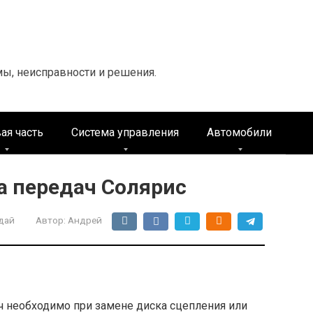
мы, неисправности и решения.
ая часть
Система управления
Автомобили
а передач Солярис
дай
Автор:
Андрей
ч необходимо при замене диска сцепления или