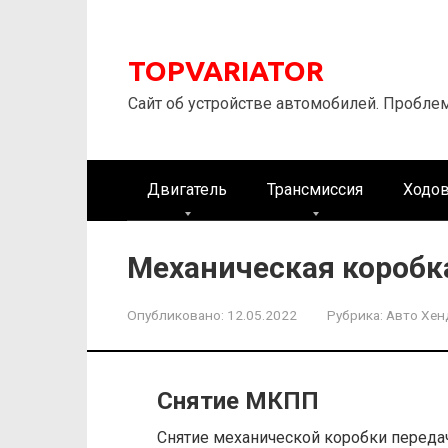
Перейти
к
контенту
TOPVARIATOR
Сайт об устройстве автомобилей. Пробле
Двигатель
Трансмиссия
Ходов
Механическая коробк
Опубликовано:
12.05.2022
Рубрика:
Авто Хен
Снятие МКПП
Снятие механической коробки переда