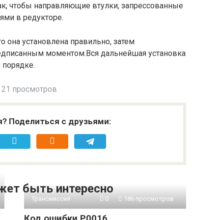
ак, чтобы направляющие втулки, запрессованные
ями в редукторе.
о она установлена ​​правильно, затем
редписанным моментом.Вся дальнейшая установка
 порядке.
21 просмотров
я? Поделиться с друзьями:
жет быть интересно
Трансмиссия
0
186 просмотров
Код ошибки P0016