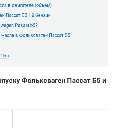
сла в двигателе (объем)
н Пассат Б5 1.8 бензин
swagen Passat b5?
 масла в Фольксваген Пассат Б5
т Б5
пуску Фольксваген Пассат Б5 и