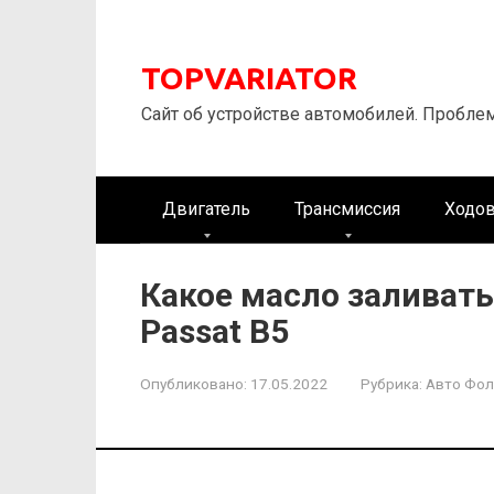
Перейти
к
контенту
TOPVARIATOR
Сайт об устройстве автомобилей. Пробле
Двигатель
Трансмиссия
Ходов
Какое масло заливать
Passat B5
Опубликовано:
17.05.2022
Рубрика:
Авто Фол