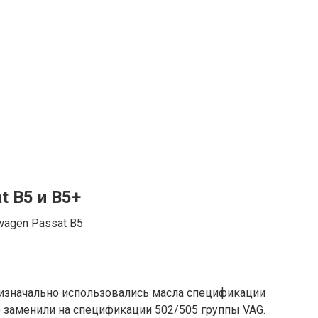
t B5 и B5+
wagen Passat B5
 изначально использовались масла спецификации
но заменили на спецификации 502/505 группы VAG.