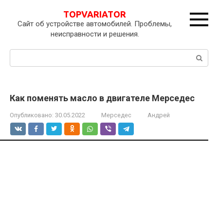
Перейти
TOPVARIATOR
к
Сайт об устройстве автомобилей. Проблемы,
контенту
неисправности и решения.
Поиск:
Как поменять масло в двигателе Мерседес
Опубликовано:
30.05.2022
Мерседес
Андрей