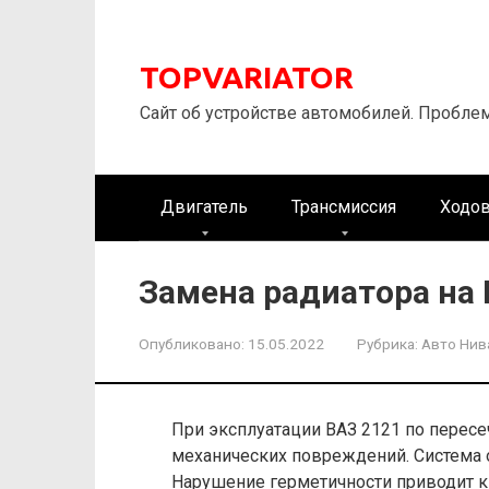
Перейти
к
контенту
TOPVARIATOR
Сайт об устройстве автомобилей. Пробле
Двигатель
Трансмиссия
Ходов
Замена радиатора на 
Опубликовано:
15.05.2022
Рубрика:
Авто Нив
При эксплуатации ВАЗ 2121 по пересе
механических повреждений. Система
Нарушение герметичности приводит к у