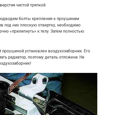
верстия чистой тряпкой.
подводим болты крепления к проушинам
в под них плоскую отвертку, необходимо
очно «прилипнуть» к телу. Затем полностью
й проушиной установлен воздухозаборник. Его
ть радиатор, поэтому деталь отложена. Не
оздухозаборник!