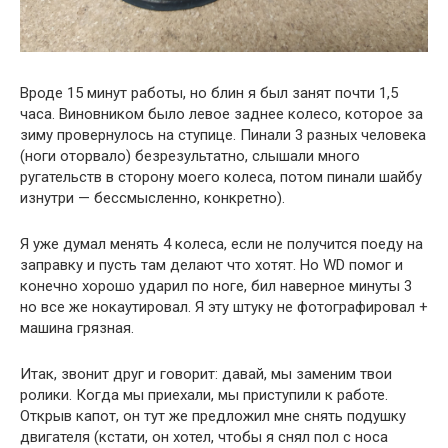
Вроде 15 минут работы, но блин я был занят почти 1,5
часа. Виновником было левое заднее колесо, которое за
зиму провернулось на ступице. Пинали 3 разных человека
(ноги оторвало) безрезультатно, слышали много
ругательств в сторону моего колеса, потом пинали шайбу
изнутри — бессмысленно, конкретно).
Я уже думал менять 4 колеса, если не получится поеду на
заправку и пусть там делают что хотят. Но WD помог и
конечно хорошо ударил по ноге, бил наверное минуты 3
но все же нокаутировал. Я эту штуку не фотографировал +
машина грязная.
Итак, звонит друг и говорит: давай, мы заменим твои
ролики. Когда мы приехали, мы приступили к работе.
Открыв капот, он тут же предложил мне снять подушку
двигателя (кстати, он хотел, чтобы я снял пол с носа