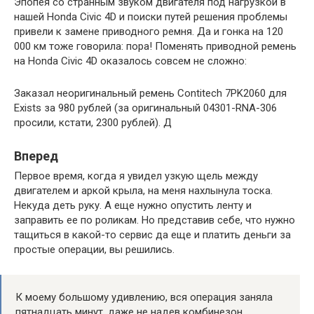
Эпопея со странным звуком двигателя под нагрузкой в ​​
нашей Honda Civic 4D и поиски путей решения проблемы
привели к замене приводного ремня. Да и гонка на 120
000 км тоже говорила: пора! Поменять приводной ремень
на Honda Civic 4D оказалось совсем не сложно:
Заказал неоригинальный ремень Contitech 7PK2060 для
Exists за 980 рублей (за оригинальный 04301-RNA-306
просили, кстати, 2300 рублей). Д
Вперед
Первое время, когда я увидел узкую щель между
двигателем и аркой крыла, на меня нахлынула тоска.
Некуда деть руку. А еще нужно опустить ленту и
заправить ее по роликам. Но представив себе, что нужно
тащиться в какой-то сервис да еще и платить деньги за
простые операции, вы решились.
К моему большому удивлению, вся операция заняла
пятнадцать минут, даже не надев комбинезон.