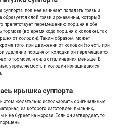
а суппорта, под нее начинает попадать грязь и
та образуется слой грязи и ржавчины, который
что препятствует перемещению поршня в обе
ь тормоза (во время хода поршня к колодке), так
оршня от колодки). Таким образом, может
 кроме того, при движении от колодки (то есть при
 при удалении поршня от колодки он перемещается
ового тормоза, и сила отталкивания меньше. В
лива, управляемость и колодки изнашиваются
ь
лась крышка суппорта
ри этом желательно использовать оригинальные
материал, из которого изготовлен пыльник,
 и не буреет на морозе. Если он затвердеет, то
 поршень.