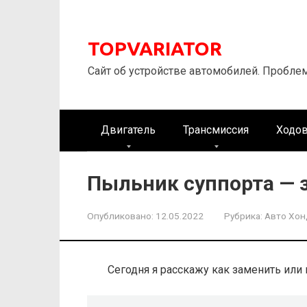
Перейти
к
контенту
TOPVARIATOR
Сайт об устройстве автомобилей. Пробле
Двигатель
Трансмиссия
Ходов
Пыльник суппорта — за
Опубликовано:
12.05.2022
Рубрика:
Авто Хон
Сегодня я расскажу как заменить или