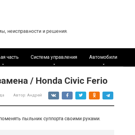
мы, неисправности и решения.
ая часть
Система управления
Автомобили
мена / Honda Civic Ferio
да
Автор:
Андрей
 поменять пыльник суппорта своими руками.