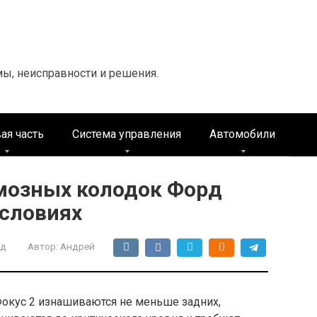
мы, неисправности и решения.
ая часть
Система управления
Автомобили
мозных колодок Форд
условиях
рд
Автор:
Андрей
окус 2 изнашиваются не меньше задних,