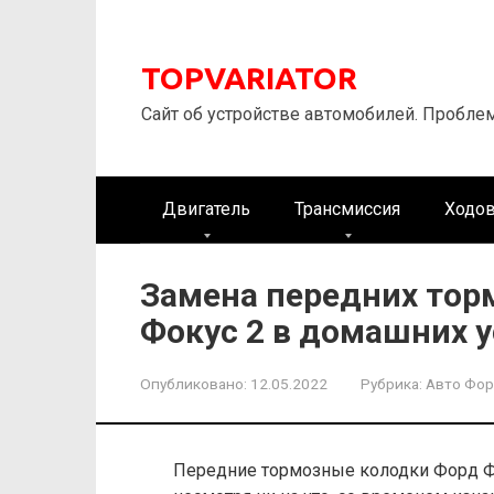
Перейти
к
контенту
TOPVARIATOR
Сайт об устройстве автомобилей. Пробле
Двигатель
Трансмиссия
Ходов
Замена передних тор
Фокус 2 в домашних 
Опубликовано:
12.05.2022
Рубрика:
Авто Фо
Передние тормозные колодки Форд Ф