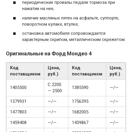
периодические провалы педали тормоза при
нажатии на нее;
наличие масляных пятен на асфальте, суппорте,
поворотном кулаке, втулке;
остановка автомобиля сопровождается
характерным скрипом, металлическим скрежетом.
Оригинальные на Форд Мондео 4
Код
Цена,
Код
Цена,
поставщиком
руб.)
поставщиком
руб.)
С 2200
1405500
1385590
—/—
— 2500
1379931
—/—
1756395
—/—
1477803
—/—
1682005
—/—
1459408
—/—
1439867
—/—