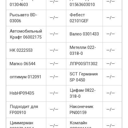
—/—
—/—
01304603
01563603010
Рысьавто BD-
Фебест
—/—
—/—
03006
02101GEF
Автомобильный
—/—
Валео 0301433
—/—
Крафт 06002175
Метелли 022-
НК 0222553
—/—
—/—
0318-0
Мапко 06544
—/—
ЛПР005П1302
—/—
SCT Германия
оптимум 012091
—/—
—/—
SP 0450
Цифам 0822-
HsbHP09435
—/—
—/—
318-0
Подходит для
Наконечник
—/—
—/—
FP00910
PN00159
Циммерман
Комлайн
—/—
—/—