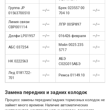
Группа JP
Брек 023557 00
—/—
—/—
01563700510
704 10
Линия связи
—/—
ЛПР 005P897
—/—
CBP001114
Делфи LP01957
—/—
016426 февраля
—/—
Мэйл 0025 235
АБС 037254
—/—
—/—
5717
АБЭ
НК 0222563
—/—
—/—
C02G015АБЭ
Лед 0181722-
—/—
Ремса 01149.10
—/—
701
Замена передних и задних колодок
Процесс замены передних/задних тормозных колодок не
займет много времени. Наличие автоматических