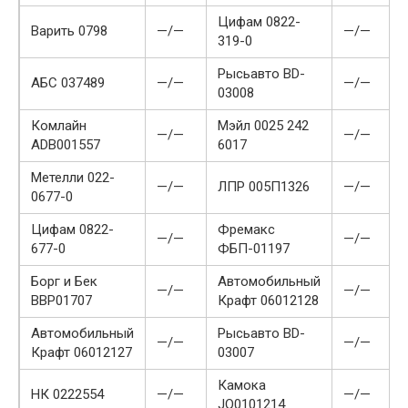
Цифам 0822-
Варить 0798
—/—
—/—
319-0
Рысьавто BD-
АБС 037489
—/—
—/—
03008
Комлайн
Мэйл 0025 242
—/—
—/—
ADB001557
6017
Метелли 022-
—/—
ЛПР 005П1326
—/—
0677-0
Цифам 0822-
Фремакс
—/—
—/—
677-0
ФБП-01197
Борг и Бек
Автомобильный
—/—
—/—
BBP01707
Крафт 06012128
Автомобильный
Рысьавто BD-
—/—
—/—
Крафт 06012127
03007
Камока
НК 0222554
—/—
—/—
JQ0101214