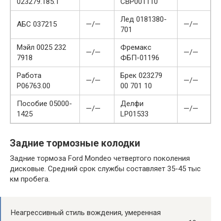
023279.185.1
CBP001110
Лед 0181380-
АБС 037215
—/—
—/—
701
Мэйл 0025 232
Фремакс
—/—
—/—
7918
ФБП-01196
Работа
Брек 023279
—/—
—/—
P06763.00
00 701 10
Пособие 05000-
Делфи
—/—
—/—
1425
LP01533
Задние тормозные колодки
Задние тормоза Ford Mondeo четвертого поколения
дисковые. Средний срок службы составляет 35-45 тыс
км пробега.
Неагрессивный стиль вождения, умеренная