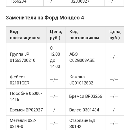
1566234
—/—
32336827
—/—
Заменители на Форд Мондео 4
Код
Цена,
Код
Цена,
поставщиком
руб.)
поставщиком
руб.)
С
Группа JP
12:00
АБЭ
—/—
01563700210
до
C02G008ABE
14:00
Фебест
Камока
—/—
—/—
02101GER
JQ01012832
Пособие 05000-
—/—
Бремси BP03266
—/—
1416
Бремси BP02927
—/—
Валео 0301434
—/—
Метелли 022-
Старлайн БД
—/—
—/—
0319-0
S0142