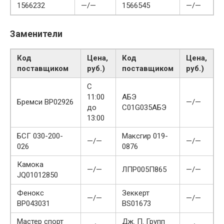
1566232
—/—
1566545
—/—
Заменители
Код
Цена,
Код
Цена,
поставщиком
руб.)
поставщиком
руб.)
С
11:00
АБЭ
Бремси BP02926
—/—
до
C01G035АБЭ
13:00
БСГ 030-200-
Максгир 019-
—/—
—/—
026
0876
Камока
—/—
ЛПР005П865
—/—
JQ01012850
Фенокс
Зеккерт
—/—
—/—
BP043031
BS01673
Мастер спорт
Дж. П. Групп