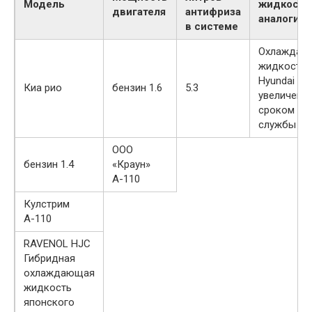
Модель
жидкость
двигателя
антифриза
аналоги
в системе
Охлаждаю
жидкость
Hyundai с
Киа рио
бензин 1.6
5.3
увеличенн
сроком
службы
ООО
бензин 1.4
«Краун»
А-110
Кулстрим
А-110
RAVENOL HJC
Гибридная
охлаждающая
жидкость
японского