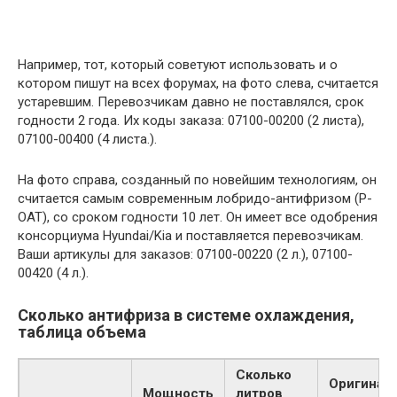
Например, тот, который советуют использовать и о
котором пишут на всех форумах, на фото слева, считается
устаревшим. Перевозчикам давно не поставлялся, срок
годности 2 года. Их коды заказа: 07100-00200 (2 листа),
07100-00400 (4 листа.).
На фото справа, созданный по новейшим технологиям, он
считается самым современным лобридо-антифризом (P-
OAT), со сроком годности 10 лет. Он имеет все одобрения
консорциума Hyundai/Kia и поставляется перевозчикам.
Ваши артикулы для заказов: 07100-00220 (2 л.), 07100-
00420 (4 л.).
Сколько антифриза в системе охлаждения,
таблица объема
Сколько
Оригинал
Мощность
литров