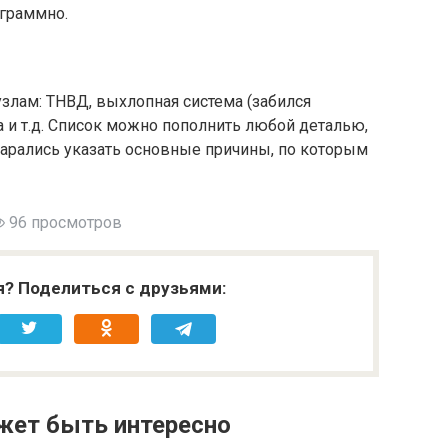
ограммно.
злам: ТНВД, выхлопная система (забился
а и т.д. Список можно пополнить любой деталью,
тарались указать основные причины, по которым
96 просмотров
я? Поделиться с друзьями:
жет быть интересно