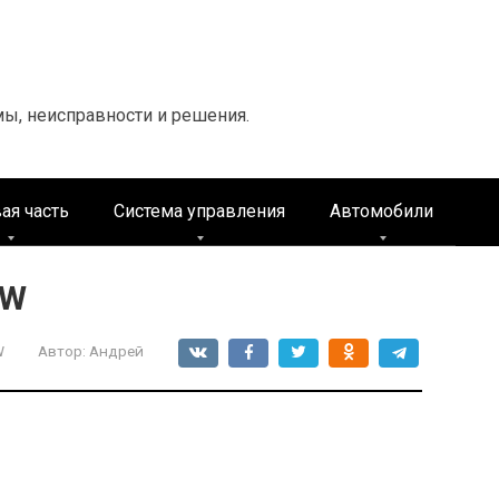
мы, неисправности и решения.
ая часть
Система управления
Автомобили
MW
W
Автор:
Андрей