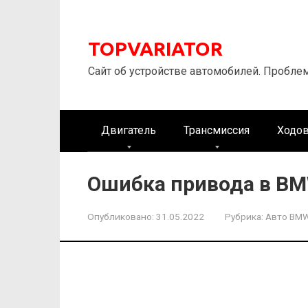
Перейти
к
контенту
TOPVARIATOR
Сайт об устройстве автомобилей. Пробле
Двигатель
Трансмиссия
Ходов
Ошибка привода в B
Опубликовано:
31.05.2022
Рубрика:
Авто BM