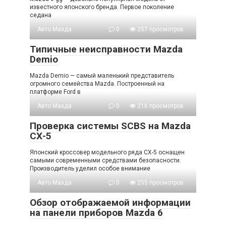
известного японского бренда. Первое поколение
седана
Авто Мазда
0
257 просмотров
Типичные неисправности Mazda
Demio
Mazda Demio — самый маленький представитель
огромного семейства Mazda. Построенный на
платформе Ford в
Авто Мазда
0
216 просмотров
Проверка системы SCBS на Mazda
СХ-5
Японский кроссовер модельного ряда CX-5 оснащен
самыми современными средствами безопасности.
Производитель уделил особое внимание
Авто Мазда
0
255 просмотров
Обзор отображаемой информации
на панели приборов Mazda 6