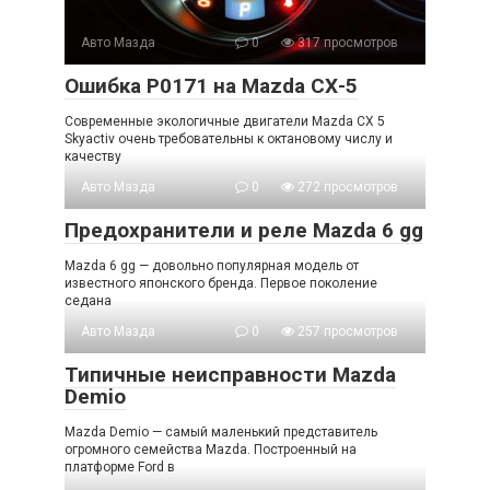
Авто Мазда
0
317 просмотров
Ошибка Р0171 на Mazda СХ-5
Современные экологичные двигатели Mazda CX 5
Skyactiv очень требовательны к октановому числу и
качеству
Авто Мазда
0
272 просмотров
Предохранители и реле Mazda 6 gg
Mazda 6 gg — довольно популярная модель от
известного японского бренда. Первое поколение
седана
Авто Мазда
0
257 просмотров
Типичные неисправности Mazda
Demio
Mazda Demio — самый маленький представитель
огромного семейства Mazda. Построенный на
платформе Ford в