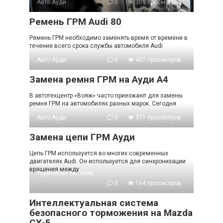
Авто Ауди
0
306 просмотров
Ремень ГРМ Audi 80
Ремень ГРМ необходимо заменять время от времени в
течение всего срока службы автомобиля Audi
Авто Ауди
0
407 просмотров
Замена ремня ГРМ на Aуди А4
В автотехцентр «Вояж» часто приезжают для замены
ремня ГРМ на автомобилях разных марок. Сегодня
Авто Ауди
0
371 просмотров
Замена цепи ГРМ Ауди
Цепь ГРМ используется во многих современных
двигателях Audi. Он используется для синхронизации
вращения между
Тормозная система
0
164 просмотров
Интеллектуальная система
безопасного торможения на Mazda
СХ-5