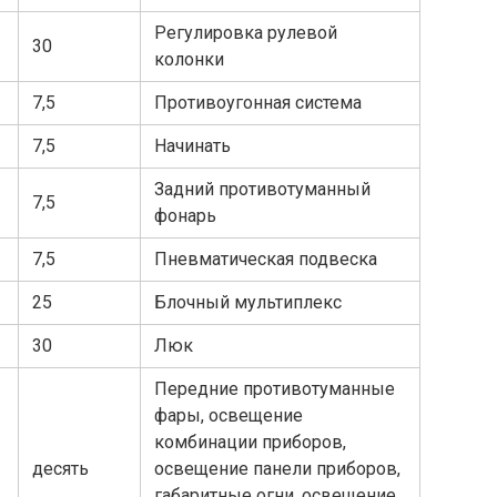
Регулировка рулевой
30
колонки
7,5
Противоугонная система
7,5
Начинать
Задний противотуманный
7,5
фонарь
7,5
Пневматическая подвеска
25
Блочный мультиплекс
30
Люк
Передние противотуманные
фары, освещение
комбинации приборов,
десять
освещение панели приборов,
габаритные огни, освещение