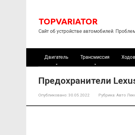
Перейти
к
контенту
TOPVARIATOR
Сайт об устройстве автомобилей. Пробле
Двигатель
Трансмиссия
Ходов
Предохранители Lexus
Опубликовано:
30.05.2022
Рубрика:
Авто Лек