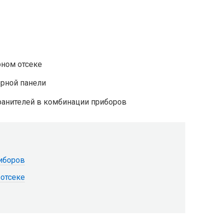
рном отсеке
орной панели
анителей в комбинации приборов
риборов
 отсеке