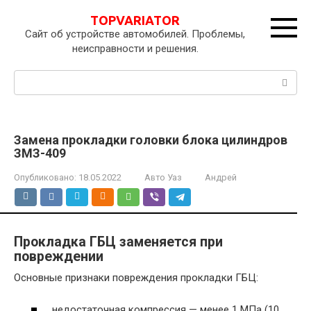
Перейти
TOPVARIATOR
к
Сайт об устройстве автомобилей. Проблемы,
контенту
неисправности и решения.
Поиск:
Замена прокладки головки блока цилиндров
ЗМЗ-409
Опубликовано:
18.05.2022
Авто Уаз
Андрей
Прокладка ГБЦ заменяется при
повреждении
Основные признаки повреждения прокладки ГБЦ:
недостаточная компрессия — менее 1 МПа (10