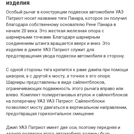
изделия
Особый рычаг в конструкции подвески автомобиля УАЗ
Патриот носит название тяги Панара, которое он получил
благодаря собственному основателю Рене Панара в
начале 20 века. Это жесткая железная опора с
шарнирными точками. Благодаря шарнирным
соединениям штанга вращается вверх и вниз. Это
изделие в джипе УАЗ Патриот служит для
предотвращения увода подвески автомобиля в сторону.
С одной стороны тяга крепится к раме джипа при помощи
шкворня, а с другой к мосту, а точнее к его опоре.
Шарниры представлены в виде сайлентблоков,
ограничивающих подвижность этого рычага вправо или
влево. Комплект полиуретановых втулок и сайлентблоков
на поперечину УАЗ УАЗ Патриот. Сайлентблоки
позволяют мосту двигаться в вертикальном направлении,
предотвращая горизонтальное смещение.
Джип УАЗ Патриот имеет две оси, поэтому передняя и
задняя подвески этого автомобиля должны быть