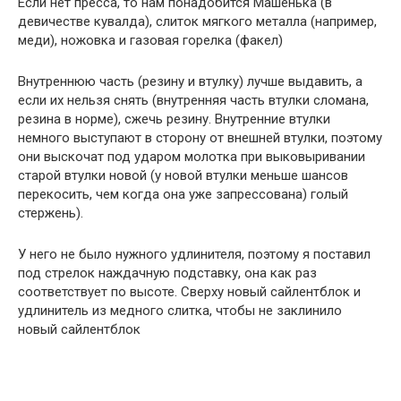
Если нет пресса, то нам понадобится Машенька (в
девичестве кувалда), слиток мягкого металла (например,
меди), ножовка и газовая горелка (факел)
Внутреннюю часть (резину и втулку) лучше выдавить, а
если их нельзя снять (внутренняя часть втулки сломана,
резина в норме), сжечь резину. Внутренние втулки
немного выступают в сторону от внешней втулки, поэтому
они выскочат под ударом молотка при выковыривании
старой втулки новой (у новой втулки меньше шансов
перекосить, чем когда она уже запрессована) голый
стержень).
У него не было нужного удлинителя, поэтому я поставил
под стрелок наждачную подставку, она как раз
соответствует по высоте. Сверху новый сайлентблок и
удлинитель из медного слитка, чтобы не заклинило
новый сайлентблок