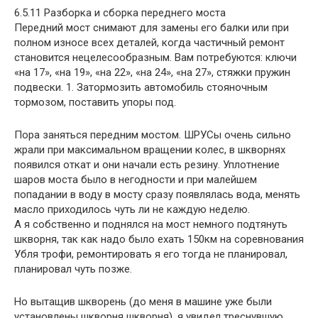
6.5.11 Разборка и сборка переднего моста
Передний мост снимают для замены его балки или при
полном износе всех деталей, когда частичный ремонт
становится нецелесообразным. Вам потребуются: ключи
«на 17», «на 19», «на 22», «на 24», «на 27», стяжки пружин
подвески. 1. Затормозить автомобиль стояночным
тормозом, поставить упоры под.
Пора заняться передним мостом. ШРУСы очень сильно
жрали при максимальном вращении колес, в шкворнях
появился откат и они начали есть резину. Уплотнение
шаров моста было в негодности и при малейшем
попадании в воду в мосту сразу появлялась вода, менять
масло приходилось чуть ли не каждую неделю.
А я собственно и поднялся на мост немного подтянуть
шкворня, так как надо было ехать 150км на соревнования
Убля трофи, ремонтировать я его тогда не планировал,
планировал чуть позже.
Но вытащив шкворень (до меня в машине уже были
установлены шкворня шкворня), я увидел треснувшую