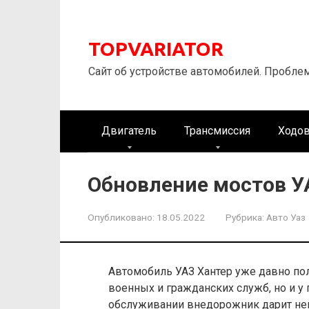
Перейти
к
контенту
TOPVARIATOR
Сайт об устройстве автомобилей. Пробле
Двигатель
Трансмиссия
Ходов
Обновление мостов У
Опубликовано:
18.05.2022
Рубрика:
Авто Уаз
Автомобиль УАЗ Хантер уже давно по
военных и гражданских служб, но и у 
обслуживании внедорожник дарит н