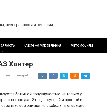
мы, неисправности и решения.
ая часть
Система управления
Автомобили
АЗ Хантер
Автор:
Андрей
льзуется большой популярностью не только у
простых граждан. Этот доступный и простой в
епередаваемое ощущение свободы: вы можете