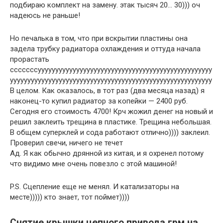
подбираю комплект на замену. этак тысяч 20… 30))) оч
надеюсь не раньше!
Но печалька в том, что при вскрытии пластины она
задела трубку радиатора охлаждения и оттуда начала
прорастать
сссссссуууууууууууууууууууууууууууууууууууууууууууууууууу
уууууууууууууууууууууууууууууууууууууууууууууууууууууууууу
В целом. Как оказалось, в тот раз (два месяца назад) я
наконец-то купил радиатор за копейки — 2400 руб.
Сегодня его стоимость 4700! Крч жожил денег на новый и
решил заклеить трещина в пластике. Трещина небольшая.
В общем суперклей и сода работают отлично)))) заклеил.
Проверил свечи, ничего не течет
Ад. Я как обычно дрянной из китая, и я охренел потому
что видимо мне очень повезло с этой машиной!
P.S. Сцепление еще не менял. И катализаторы на
месте))))) кто знает, тот поймет))))
Снятие крышки цепного привода грм на