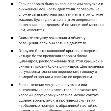
Если разборка была вызвана плохим запуском и
снижением мощности двигателя, проверьте, не
сломан ли шпоночный паз, так как в этом случае
маховик будет двигаться, а угол опережения
зажигания, определяемый по магнитной метке на
нем, изменится.
Снимите катушку зажигания и обмотку
освещения, если они есть на двигателе.
Открутив болты клапанной крышки, отверните
четыре болта крепления головки блока
цилиндров, расположенные под этой крышкой, и
снимите головку блока цилиндров. Для проверки
регулировки клапанов переверните головку с
камерой сгорания и залейте ее керосином.
Если в течение минуты во впускном или
выпускном канале коллектора не появляется
керосин, регулировку клапанов можно считать
удовлетворительной, в противном случае их
необходимо притереть абразивной пастой по
седлам или (при обнаружении подгоревших)