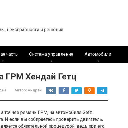
мы, неисправности и решения.
ая часть
Система управления
Автомобили
а ГРМ Хендай Гетц
дай
Автор:
Андрей
а точнее ремень ГРМ, на автомобиле Getz
а. И если вы собираетесь проверить двигатель,
является обязательной процедурой, ведь при его