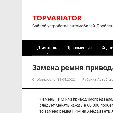
Перейти
к
контенту
TOPVARIATOR
Сайт об устройстве автомобилей. Пробле
Двигатель
Трансмиссия
Ходов
Замена ремня привод
Опубликовано:
18.05.2022
Рубрика:
Авто Хен
Ремень ГРМ или привод распредвала, 
следует менять каждые 60 000 пробег
то замена ремня ГРМ на Хендай Гетц 