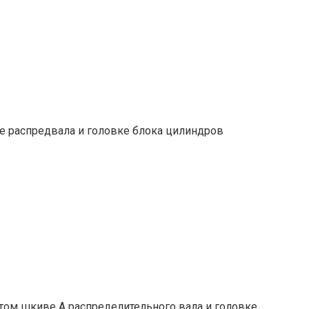
е распредвала и головке блока цилиндров
том шкиве А распределительного вала и головке