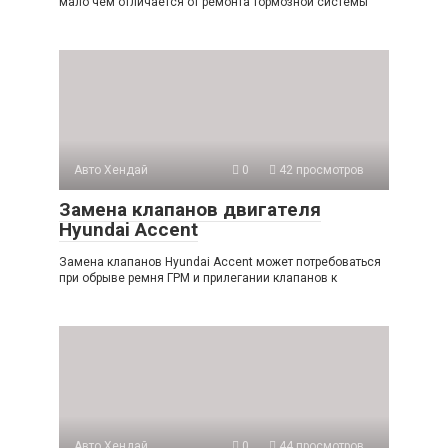
мало чем отличается от ремонта тормозной системы
Авто Хендай
0
42 просмотров
Замена клапанов двигателя
Hyundai Accent
Замена клапанов Hyundai Accent может потребоваться
при обрыве ремня ГРМ и прилегании клапанов к
Авто Хендай
0
44 просмотров