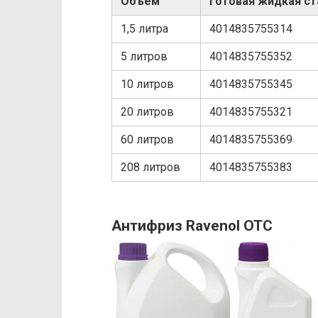
Объем
Готовая жидкая ст
1,5 литра
4014835755314
5 литров
4014835755352
10 литров
4014835755345
20 литров
4014835755321
60 литров
4014835755369
208 литров
4014835755383
Антифриз Ravenol OTC