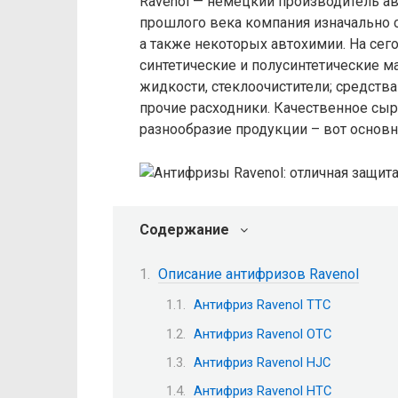
Ravenol — немецкий производитель а
прошлого века компания изначально 
а также некоторых автохимии. На сег
синтетические и полусинтетические м
жидкости, стеклоочистители; средства
прочие расходники. Качественное сырь
разнообразие продукции – вот основ
Содержание
Описание антифризов Ravenol
Антифриз Ravenol TTC
Антифриз Ravenol OTC
Антифриз Ravenol HJC
Антифриз Ravenol HTC