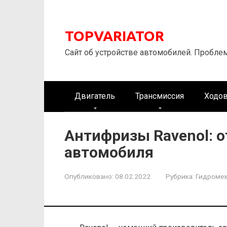
Перейти
к
контенту
TOPVARIATOR
Сайт об устройстве автомобилей. Пробле
Двигатель
Трансмиссия
Ходов
Антифризы Ravenol: 
автомобиля
Опубликовано:
08.02.2022
Рубрика:
Гидромех