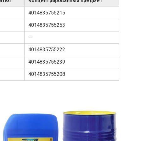
атья
Концентрированный предмет
4014835755215
4014835755253
—
4014835755222
4014835755239
4014835755208