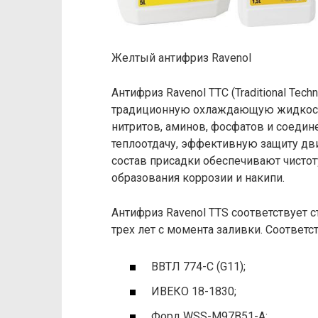
Желтый антифриз Ravenol
Антифриз Ravenol TTC (Traditional Tech
традиционную охлаждающую жидкость
нитритов, аминов, фосфатов и соеди
теплоотдачу, эффективную защиту дви
состав присадки обеспечивают чистот
образования коррозии и накипи.
Антифриз Ravenol TTS соответствует с
трех лет с момента заливки. Соотве
ВВТЛ 774-С (G11);
ИВЕКО 18-1830;
Форд WSS-M97B51-A;