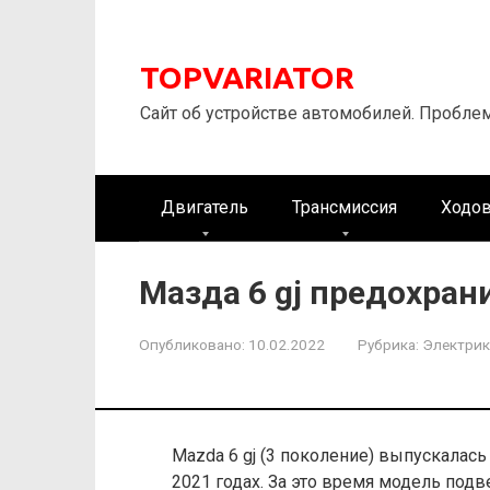
Перейти
к
контенту
TOPVARIATOR
Сайт об устройстве автомобилей. Пробле
Двигатель
Трансмиссия
Ходов
Мазда 6 gj предохран
Опубликовано:
10.02.2022
Рубрика:
Электрик
Mazda 6 gj (3 поколение) выпускалась в
2021 годах. За это время модель подв