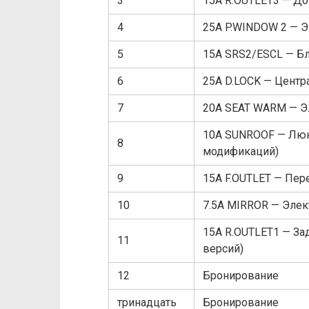
3
15A R.OUTLET3 — До
4
25A P.WINDOW 2 — 
5
15A SRS2/ESCL — Б
6
25A D.LOCK — Центр
7
20A SEAT WARM — Эл
10A SUNROOF — Люк
8
модификаций)
9
15A F.OUTLET — Пер
10
7.5A MIRROR — Элек
15A R.OUTLET1 — За
11
версий)
12
Бронирование
тринадцать
Бронирование