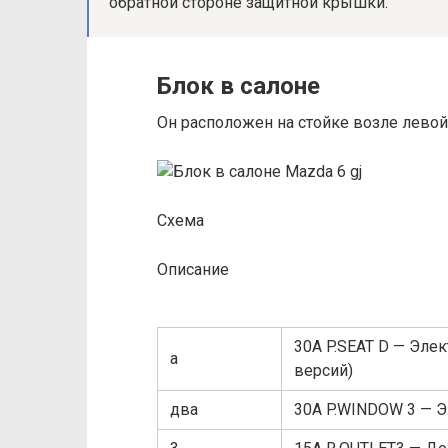
обратной стороне защитной крышки.
Блок в салоне
Он расположен на стойке возле левой
Схема
Описание
30A P.SEAT D — Эле
а
версий)
два
30A P.WINDOW 3 — 