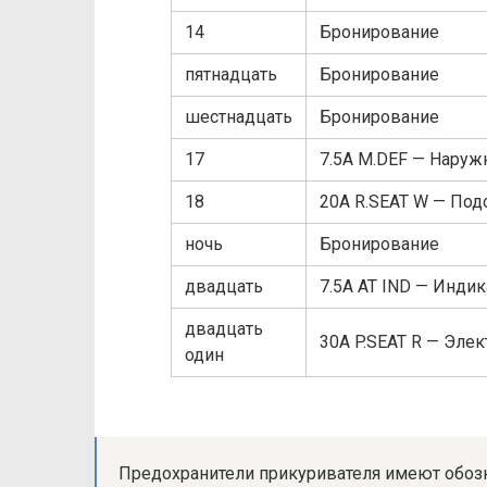
14
Бронирование
пятнадцать
Бронирование
шестнадцать
Бронирование
17
7.5A M.DEF — Наруж
18
20A R.SEAT W — Под
ночь
Бронирование
двадцать
7.5A AT IND — Инди
двадцать
30A P.SEAT R — Эле
один
Предохранители прикуривателя имеют обоз