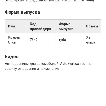
отполировать средством New Car Politur (арт. № 7644).
Форма выпуска
Код
Форма
Имя
Объем
провайдера
выпуска
Крацер
0,2
7649
туба
Стоп
литра
Видео
Антицарапины для автомобилей. Avtozvuk.ua тест на
защиту от царапин и применение