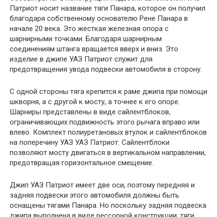
Патриот носит название тяги Панара, которое он получил
благодаря собственному основателю Рене Панара в
начале 20 века. Это жесткая железная опора с
шарнирными точками. Благодаря шарнирным
соединениям штанга вращается вверх и вниз. Это
изделие в джипе УАЗ Патриот служит для
предотвращения увода подвески автомобиля в сторону.
С одной стороны тяга крепится к раме джипа при помощи
шкворня, а с другой к мосту, а точнее к его опоре.
Шарниры представлены в виде сайлентблоков,
ограничивающих подвижность этого рычага вправо или
влево. Комплект полиуретановых втулок и сайлентблоков
на поперечину УАЗ УАЗ Патриот. Сайлентблоки
позволяют мосту двигаться в вертикальном направлении,
предотвращая горизонтальное смещение.
Джип УАЗ Патриот имеет две оси, поэтому передняя и
задняя подвески этого автомобиля должны быть
оснащены тягами Панара. Но поскольку задняя подвеска
джипа выполнена в виде рессорной конструкции, тяги