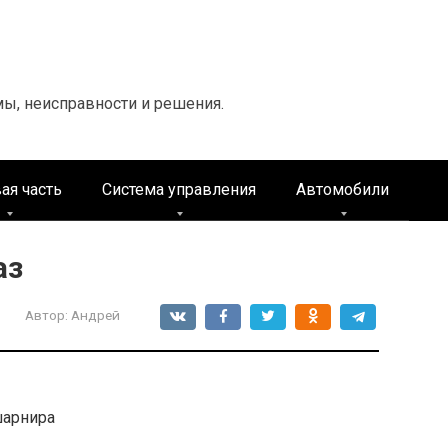
мы, неисправности и решения.
ая часть
Система управления
Автомобили
аз
Автор:
Андрей
шарнира