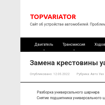
Перейти
к
контенту
TOPVARIATOR
Сайт об устройстве автомобилей. Пробле
Двигатель
Трансмиссия
Ходов
Замена крестовины у
Опубликовано:
12.05.2022
Рубрика:
Авто Уаз
Разборка универсального шарнира
Снятие подшипника универсального 