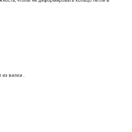
ность, чтобы не деформировать кольцо петли в
 из вилки…