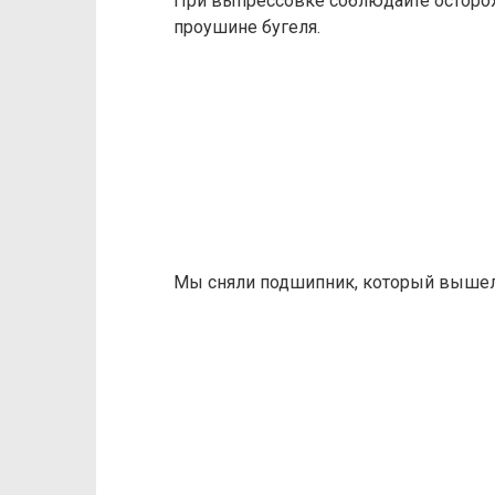
При выпрессовке соблюдайте осторож
проушине бугеля.
Мы сняли подшипник, который вышел