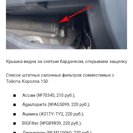
Крышка видна за снятым бардачком, открываем защелку
Список штатных салонных фильтров совместимых с
Тойота Королла 150:
Ассам (№70345, 210 руб.);
Agautoparts (№AG5099, 220 руб.);
Ашиика (#21TY-TY2, 220 руб.);
BIGFilter (№GB9859, 220 руб.);
Денкерман (№ М110060, 220 руб.);