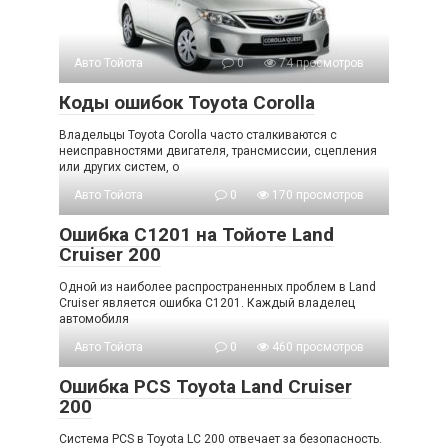
Авто Тойота
0
74 просмотров
Коды ошибок Toyota Corolla
Владельцы Toyota Corolla часто сталкиваются с
неисправностями двигателя, трансмиссии, сцепления
или других систем, о
Авто Тойота
0
170 просмотров
Ошибка C1201 на Тойоте Land
Cruiser 200
Одной из наиболее распространенных проблем в Land
Cruiser является ошибка C1201. Каждый владелец
автомобиля
Авто Тойота
0
460 просмотров
Ошибка PCS Toyota Land Cruiser
200
Система PCS в Toyota LC 200 отвечает за безопасность.