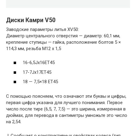
Диски Камри V50
Заводские параметры литья XV50:
Диаметр центрального отверстия — диаметр: 60,1 мм,
крепление ступицы — гайка, расположение болтов 5 ×
114,3 мм, резьба M12 x 1,5
16-6,5Jx16ET45
17-7Jx17ET45
18 — 7,5×18 ЕТ45
С помощью поясняем, что означают эти буквы и цифры,
первая цифра указана для лучшего понимания. Первое
число после тире (6,5, 7, 7,5) — это ширина, измеренная в
дюймах, для перевода в сантиметры умножьте это число
на 2,54.
J: Сообщает о конструктивных свойствах колеса (тип