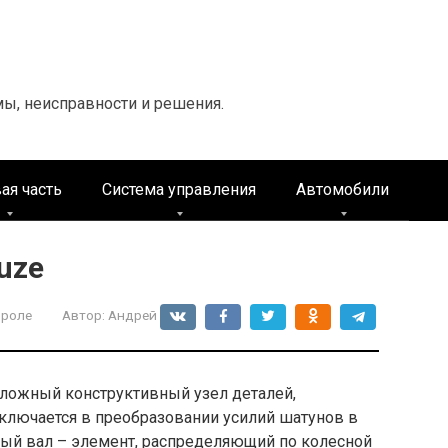
мы, неисправности и решения.
ая часть
Система управления
Автомобили
uze
вроле
Автор:
Андрей
сложный конструктивный узел деталей,
ключается в преобразовании усилий шатунов в
тый вал – элемент, распределяющий по колесной