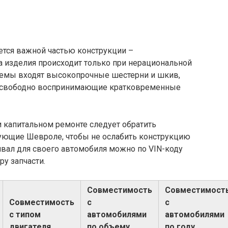
ется важной частью конструкции –
 изделия происходит только при нерациональной
стемы входят высокопрочные шестерни и шкив,
и свободно воспринимающие кратковременные
и капитальном ремонте следует обратить
ующие Шевроле, чтобы не ослабить конструкцию
нвал для своего автомобиля можно по VIN-коду
у запчасти.
Совместимость
Совместимост
Совместимость
с
с
с типом
автомобилями
автомобилями
двигателя
по объему
по году