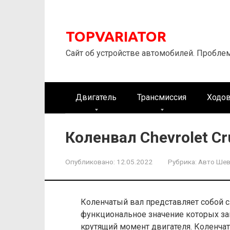
Перейти
к
контенту
TOPVARIATOR
Сайт об устройстве автомобилей. Пробле
Двигатель
Трансмиссия
Ходов
Коленвал Chevrolet Cr
Опубликовано:
12.05.2022
Рубрика:
Авто Ше
Коленчатый вал представляет собой 
функциональное значение которых за
крутящий момент двигателя. Коленча