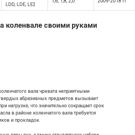
1,6, 1,8, 2,0
2009-2018 гг
LDD, LDE, LE2
на коленвале своими руками
коленчатого вала чревата неприятными
у твердых абразивных предметов вызывает
и нагрузке, что значительно сокращает срок
асла в районе коленчатого вала требуется
иков и прокладок.
чно пары рук, а также стандартного набора