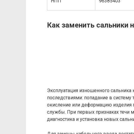
НПП
96385403
Как заменить сальники 
Эксплуатация изношенного сальника 
последствиями: попадание в систем
окисление или деформацию изделия пр
службы. При первых признаках течи м
диагностика и установка новых сальн
Для замены кабельного ввода достато