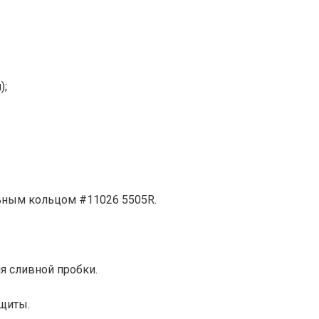
);
льным кольцом #11026 5505R.
я сливной пробки.
ащиты.