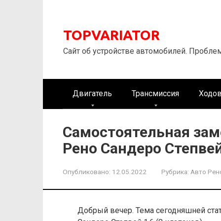
Перейти
к
контенту
TOPVARIATOR
Сайт об устройстве автомобилей. Пробле
Двигатель
Трансмиссия
Ходов
Самостоятельная зам
Рено Сандеро Степвей
Опубликовано:
12.05.2022
Рубрика:
Авто Рен
Добрый вечер. Тема сегодняшней стат