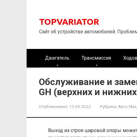
Перейти
к
контенту
TOPVARIATOR
Сайт об устройстве автомобилей. Пробле
Двигатель
Трансмиссия
Ходов
Обслуживание и заме
GH (верхних и нижних
Опубликовано:
13.05.2022
Рубрика:
Авто Маз
Выход из строя шаровой опоры может 