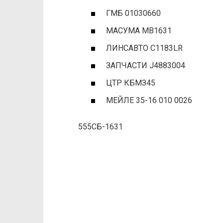
ГМБ 01030660
МАСУМА MB1631
ЛИНСАВТО C1183LR
ЗАПЧАСТИ J4883004
ЦТР КБМЗ45
МЕЙЛЕ 35-16 010 0026
555СБ-1631