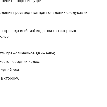
ушению опоры изнутри
оления производится при появлении следующих
т проезда выбоин) издается характерный
олес;
жать прямолинейное движение;
есто передних колес;
едней оси;
в сторону.