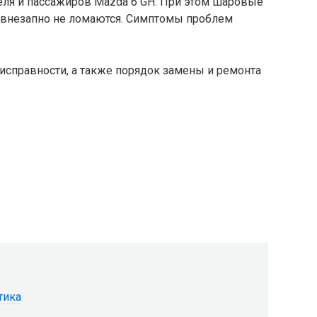
еля и пассажиров Mazda 6 GH. При этом шаровые
) внезапно не ломаются. Симптомы проблем
исправности, а также порядок замены и ремонта
тика