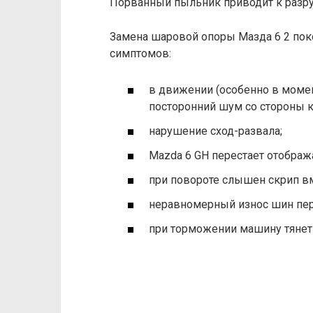
Порванный пыльник приводит к разр
Замена шаровой опоры Мазда 6 2 пок
симптомов:
в движении (особенно в момен
посторонний шум со стороны к
нарушение сход-развала;
Mazda 6 GH перестает отобра
при повороте слышен скрип вм
неравномерный износ шин пер
при торможении машину тянет 