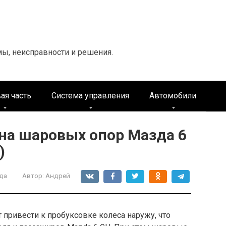
мы, неисправности и решения.
ая часть
Система управления
Автомобили
на шаровых опор Мазда 6
)
да
Автор:
Андрей
привести к пробуксовке колеса наружу, что