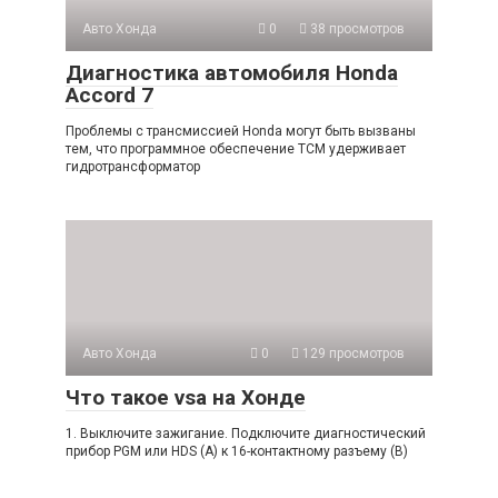
Авто Хонда
0
38 просмотров
Диагностика автомобиля Honda
Accord 7
Проблемы с трансмиссией Honda могут быть вызваны
тем, что программное обеспечение TCM удерживает
гидротрансформатор
Авто Хонда
0
129 просмотров
Что такое vsa на Хонде
1. Выключите зажигание. Подключите диагностический
прибор PGM или HDS (A) к 16-контактному разъему (B)