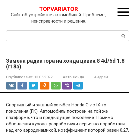
Перейти
TOPVARIATOR
к
Сайт об устройстве автомобилей. Проблемы,
контенту
неисправности и решения.
Поиск:
Замена радиатора на хонда цивик 8 4d/5d 1.8
(r18a)
Опубликовано:
13.05.2022
Авто Хонда
Андрей
Спортивный и хищный хэтчбек Honda Civic IX-го
поколения (FK). Автомобиль построен на той же
платформе, что и предыдущее поколение. Помимо
обновления кузова, разработчики серьезно поработали
над его аэродинамикой, коэффициент которой равен 0,27.