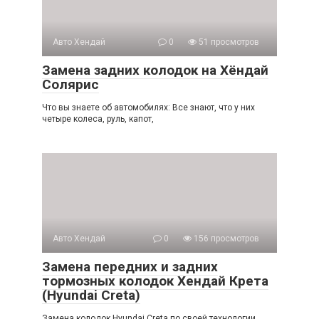
Авто Хендай
0
51 просмотров
Замена задних колодок на Хёндай
Солярис
Что вы знаете об автомобилях: Все знают, что у них
четыре колеса, руль, капот,
Авто Хендай
0
156 просмотров
Замена передних и задних
тормозных колодок Хендай Крета
(Hyundai Creta)
Замена колодок Hyundai Creta по своей технологии