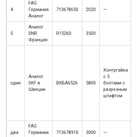
FAG
4
Германия
713678650
2020
—
Аналог
Аналог
5
SNR
R15260
3500
Франция
Контргайка
Аналог
с 5
один
SKF в
ВКБА6526
5800
болтами с
Швеции
разрезным
штифтом
FAG
два
Германия
713678910
3000
—