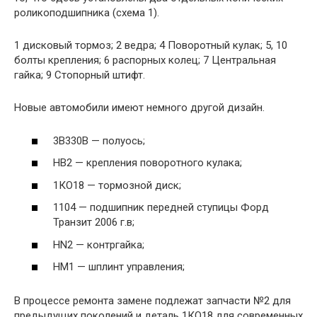
роликоподшипника (схема 1).
1 дисковый тормоз; 2 ведра; 4 Поворотный кулак; 5, 10
болты крепления; 6 распорных колец; 7 Центральная
гайка; 9 Стопорный штифт.
Новые автомобили имеют немного другой дизайн.
3В330В — полуось;
НВ2 — крепления поворотного кулака;
1КО18 — тормозной диск;
1104 — подшипник передней ступицы Форд
Транзит 2006 г.в;
HN2 — контргайка;
HM1 — шплинт управления;
В процессе ремонта замене подлежат запчасти №2 для
предыдущих поколений и деталь 1КО18 для современных