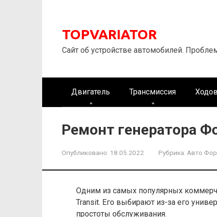
Перейти
к
контенту
TOPVARIATOR
Сайт об устройстве автомобилей. Пробле
Двигатель
Трансмиссия
Ходов
Ремонт генератора Ф
Опубликовано:
18.05.2022
Рубрика:
Авто Фо
Одним из самых популярных коммерче
Transit. Его выбирают из-за его унив
простоты обслуживания.