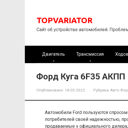
Перейти
к
контенту
TOPVARIATOR
Сайт об устройстве автомобилей. Пробле
Двигатель
Трансмиссия
Ходов
Форд Куга 6F35 АКПП
Опубликовано:
18.05.2022
Рубрика:
Авто Фо
Автомобили Ford пользуются спросом
потребителей своей надежностью, про
продаваемые у официального дилера,