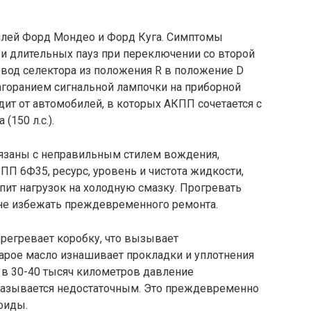
илей Форд Мондео и Форд Куга. Симптомы
и длительных пауз при переключении со второй
ревод селектора из положения R в положение D
агоранием сигнальной лампочки на приборной
дит от автомобилей, в которых АКПП сочетается с
(150 л.с.).
связаны с неправильным стилем вождения,
ПП 6Ф35, ресурс, уровень и чистота жидкости,
пит нагрузок на холодную смазку. Прогревать
не избежать преждевременного ремонта.
ерегревает коробку, что вызывает
арое масло изнашивает прокладки и уплотнения
а в 30-40 тысяч километров давление
казывается недостаточным. Это преждевременно
оиды.