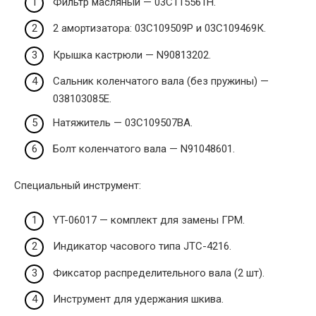
Фильтр масляный — 03С115561Н.
2 амортизатора: 03С109509Р и 03С109469К.
Крышка кастрюли — N90813202.
Сальник коленчатого вала (без пружины) —
038103085E.
Натяжитель — 03С109507ВА.
Болт коленчатого вала — N91048601.
Специальный инструмент:
YT-06017 — комплект для замены ГРМ.
Индикатор часового типа JTC-4216.
Фиксатор распределительного вала (2 шт).
Инструмент для удержания шкива.