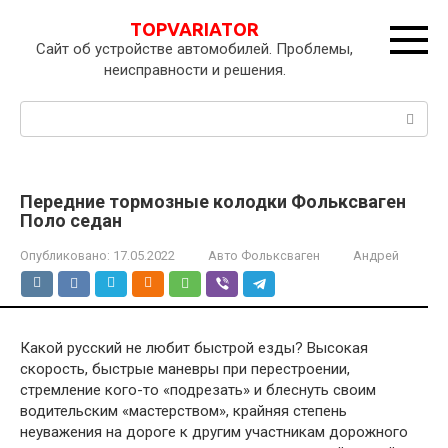
Перейти
TOPVARIATOR
к
Сайт об устройстве автомобилей. Проблемы,
контенту
неисправности и решения.
Поиск:
Передние тормозные колодки Фольксваген
Поло седан
Опубликовано:
17.05.2022
Авто Фольксваген
Андрей
Какой русский не любит быстрой езды? Высокая
скорость, быстрые маневры при перестроении,
стремление кого-то «подрезать» и блеснуть своим
водительским «мастерством», крайняя степень
неуважения на дороге к другим участникам дорожного