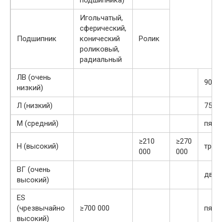
подшипника)
Игольчатый,
сферический,
Подшипник
конический
Ролик
роликовый,
радиальный
ЛВ (очень
90%
низкий)
Л (низкий)
75%
М (средний)
пять
≥210
≥270
Н (высокий)
трид
000
000
ВГ (очень
двад
высокий)
ES
(чрезвычайно
≥700 000
пятн
высокий)