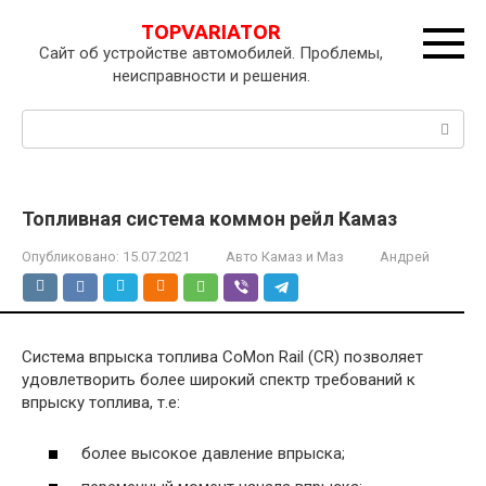
Перейти
TOPVARIATOR
к
Сайт об устройстве автомобилей. Проблемы,
контенту
неисправности и решения.
Поиск:
Топливная система коммон рейл Камаз
Опубликовано:
15.07.2021
Авто Камаз и Маз
Андрей
Система впрыска топлива CoMon Rail (CR) позволяет
удовлетворить более широкий спектр требований к
впрыску топлива, т.е:
более высокое давление впрыска;