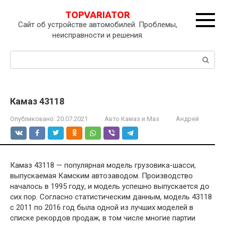
Перейти
TOPVARIATOR
к
Сайт об устройстве автомобилей. Проблемы,
контенту
неисправности и решения.
Поиск:
Камаз 43118
Опубликовано:
20.07.2021
Авто Камаз и Маз
Андрей
Камаз 43118 — популярная модель грузовика-шасси,
выпускаемая Камским автозаводом. Производство
началось в 1995 году, и модель успешно выпускается до
сих пор. Согласно статистическим данным, модель 43118
с 2011 по 2016 год была одной из лучших моделей в
списке рекордов продаж, в том числе многие партии